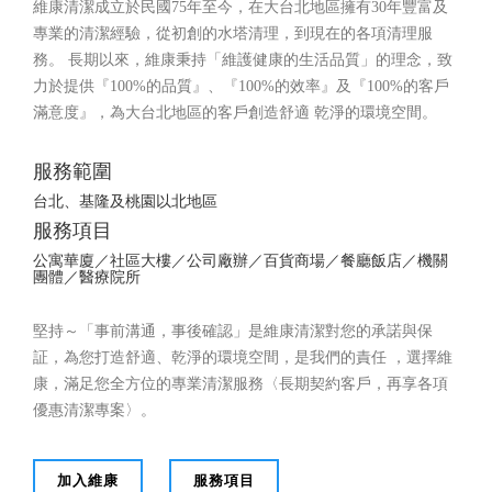
維康清潔成立於民國75年至今，在大台北地區擁有30年豐富及
專業的清潔經驗，從初創的水塔清理，到現在的各項清理服
務。 長期以來，維康秉持「維護健康的生活品質」的理念，致
力於提供『100%的品質』、『100%的效率』及『100%的客戶
滿意度』，為大台北地區的客戶創造舒適 乾淨的環境空間。
服務範圍
台北、基隆及桃園以北地區
服務項目
公寓華廈／社區大樓／公司廠辦／百貨商場／餐廳飯店／機關
團體／醫療院所
堅持～「事前溝通，事後確認」是維康清潔對您的承諾與保
証，為您打造舒適、乾淨的環境空間，是我們的責任 ，選擇維
康，滿足您全方位的專業清潔服務〈長期契約客戶，再享各項
優惠清潔專案〉。
加入維康
服務項目